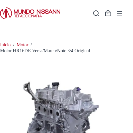
Saltar
al
contenido
Shopping
cart
Inicio
/
Motor
/
Motor HR16DE Versa/March/Note 3/4 Original