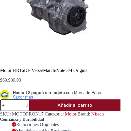
Motor HR16DE Versa/March/Note 3/4 Original
$
69,980.00
Hasta 12 pagos sin tarjeta
con Mercado Pago.
Saber más
Motor
Añadir al carrito
HR16DE
Versa/March/Note
SKU:
MOTOPRON17
Categoría:
Motor
Brand:
Nissan
3/4
Confianza y Durabilidad
Original
Refacciones Originales
cantidad
Materiales de Alta Resistencia