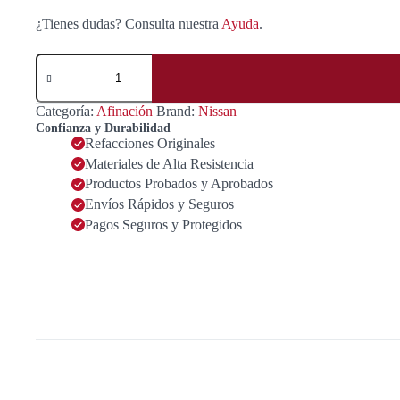
¿Tienes dudas? Consulta nuestra
Ayuda
.
Aceite
de
Motor
a
Categoría:
Afinación
Brand:
Nissan
Gasolina
Confianza y Durabilidad
10W30
Refacciones Originales
946ML
Materiales de Alta Resistencia
cantidad
Productos Probados y Aprobados
Envíos Rápidos y Seguros
Pagos Seguros y Protegidos