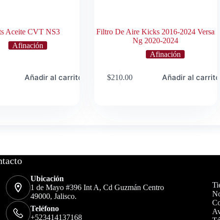
Lts Aceite CVT NS3
Filtro De Aire Kicks 2016-2024 Versa
Ng 2020-2024
Afinación
Afinación
Añadir al carrito
Añadir al carrit
$
210.00
tacto
Ubicación
Ti
1 de Mayo #396 Int A, Cd Guzmán Centro
No
49000, Jalisco.
Co
Teléfono
Av
+523414137168