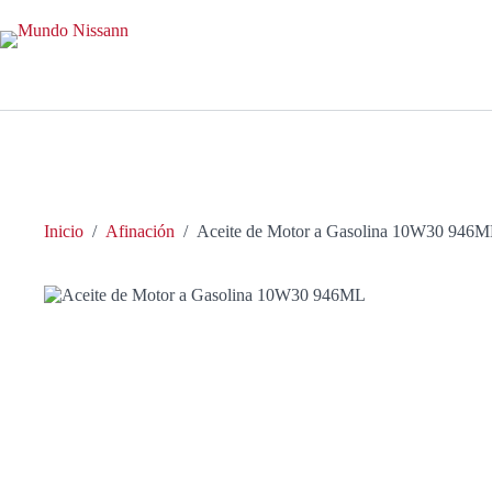
Saltar
al
contenido
Inicio
/
Afinación
/
Aceite de Motor a Gasolina 10W30 946