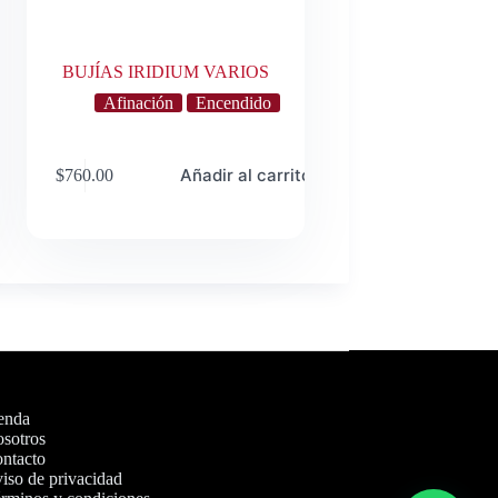
BUJÍAS IRIDIUM VARIOS
Afinación
Encendido
o
Añadir al carrito
$
760.00
enda
sotros
ntacto
iso de privacidad