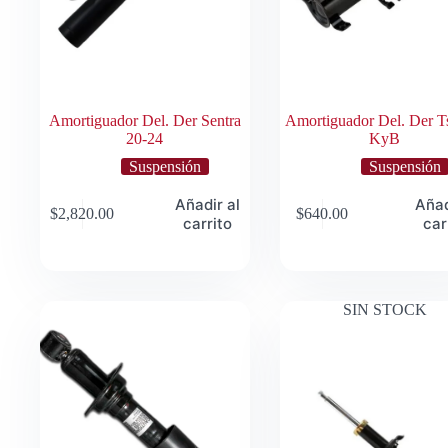
Amortiguador Del. Der Sentra
Amortiguador Del. Der T
20-24
KyB
Suspensión
Suspensión
Añadir al
Añad
$
2,820.00
$
640.00
carrito
car
SIN STOCK