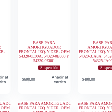
BASE PARA
BASE PA
R
AMORTIGUADOR
AMORTIGU
ER.
FRONTAL IZQ. Y DER. OEM
FRONTAL IZQ. Y 
54320-0E00A, 54320-0E000 Y
54320-3JA0A, 543
54320-0E001
54325-JA0
Suspensión
Suspen
ir al
Añadir al
$
690.00
$
490.00
rito
carrito