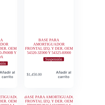
RA
BASE PARA
ADOR
AMORTIGUADOR
DER. OEM
FRONTAL IZQ. Y DER. OEM
20-JN00B Y
54320-3Z000 Y 54325-8J000
0A
Suspensión
sión
Añadir al
Añadir al
$
1,450.00
carrito
carrito