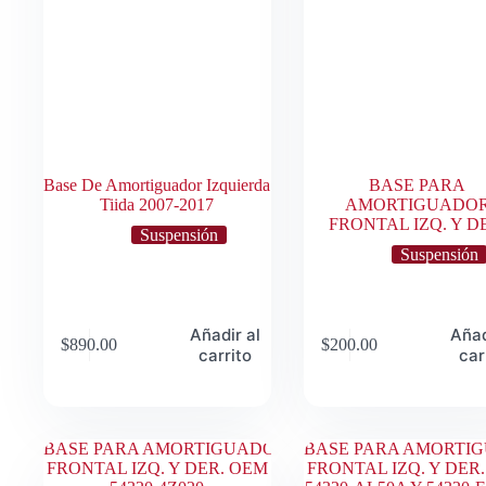
Base De Amortiguador Izquierda
BASE PARA
Tiida 2007-2017
AMORTIGUADO
FRONTAL IZQ. Y D
Suspensión
Suspensión
Añadir al
Añad
$
890.00
$
200.00
carrito
car