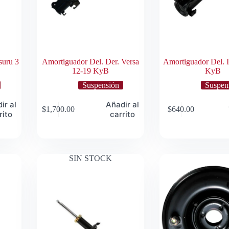
suru 3
Amortiguador Del. Der. Versa
Amortiguador Del. I
12-19 KyB
KyB
Suspensión
Suspen
ir al
Añadir al
$
1,700.00
$
640.00
rito
carrito
SIN STOCK