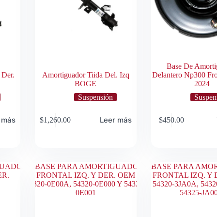
Base De Amorti
 Der.
Amortiguador Tiida Del. Izq
Delantero Np300 Fro
BOGE
2024
Suspensión
Suspen
 más
Leer más
$
1,260.00
$
450.00