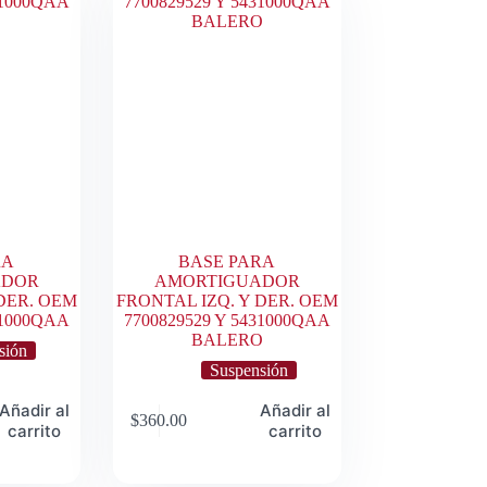
RA
BASE PARA
ADOR
AMORTIGUADOR
DER. OEM
FRONTAL IZQ. Y DER. OEM
31000QAA
7700829529 Y 5431000QAA
BALERO
sión
Suspensión
Añadir al
Añadir al
$
360.00
carrito
carrito