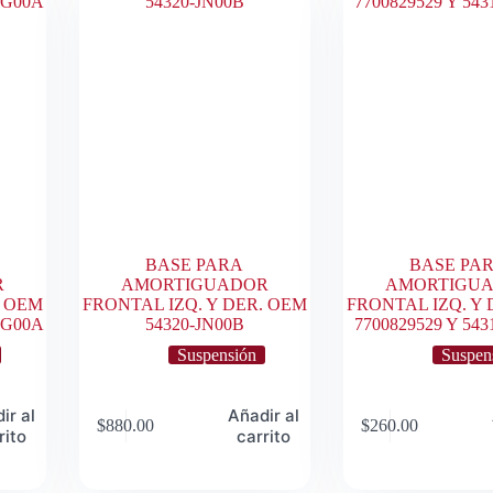
BASE PARA
BASE PA
R
AMORTIGUADOR
AMORTIGU
. OEM
FRONTAL IZQ. Y DER. OEM
FRONTAL IZQ. Y 
EG00A
54320-JN00B
7700829529 Y 54
Suspensión
Suspen
ir al
Añadir al
$
880.00
$
260.00
rito
carrito