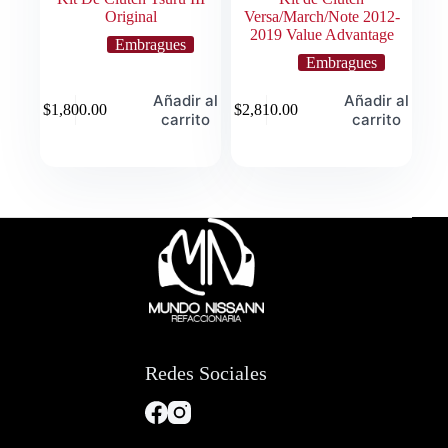
Original
Versa/March/Note 2012-
2019 Value Advantage
Embragues
Embragues
Añadir al
Añadir al
$
1,800.00
$
2,810.00
carrito
carrito
Redes Sociales