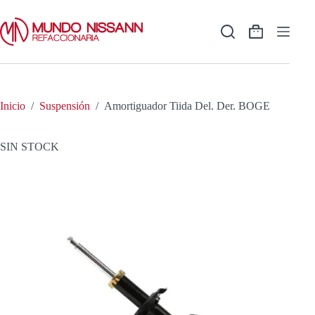
Saltar
al
contenido
Shopping
cart
Inicio
/
Suspensión
/
Amortiguador Tiida Del. Der. BOGE
SIN STOCK