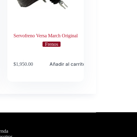
Servofreno Versa March Original
Frenos
o
Añadir al carrito
$
1,950.00
enda
sotros