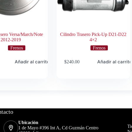
sero Versa/March/Note
Cilindro Trasero Pick-Up D21-D22
2012-2019
4×2
Frenos
Frenos
Añadir al carrito
Añadir al carrit
$
240.00
tacto
Ubicación
Ti
1 de Mayo #396 Int A, Cd Guzmán Centro
No