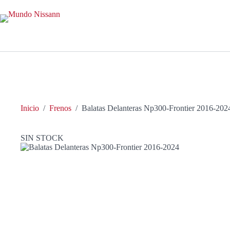
Saltar
al
contenido
Inicio
/
Frenos
/
Balatas Delanteras Np300-Frontier 2016-202
SIN STOCK