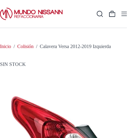
Saltar
al
contenido
Shopping
cart
Inicio
/
Colisión
/
Calavera Versa 2012-2019 Izquierda
SIN STOCK