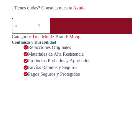
¿Tienes dudas? Consulta nuestra
Ayuda
.
Cruceta
De
Flecha
Cardan
Categoría:
Tren Motriz
Brand:
Moog
Pick-
Confianza y Durabilidad
Up
Refacciones Originales
cantidad
Materiales de Alta Resistencia
Productos Probados y Aprobados
Envíos Rápidos y Seguros
Pagos Seguros y Protegidos