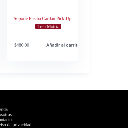
Soporte Flecha Cardan Pick-Up
Tren Motriz
o
Añadir al carrito
$
480.00
enda
sotros
ntacto
iso de privacidad