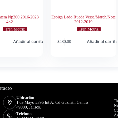
tera Np300 2016-2023
Espiga Lado Rueda Versa/March/Note
4×2
2012-2019
Tren Motriz
Tren Motriz
Añadir al carrito
Añadir al carrit
$
480.00
tacto
Ubicación
Ti
1 de Mayo #396 Int A, Cd Guzmán Centro
No
49000, Jalisco.
Co
Teléfono
Av