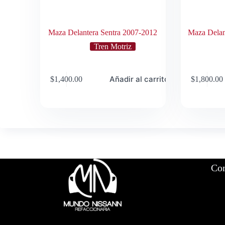
Maza Delantera Sentra 2007-2012
Maza Delan
Tren Motriz
Añadir al carrito
$
1,400.00
$
1,800.00
Con