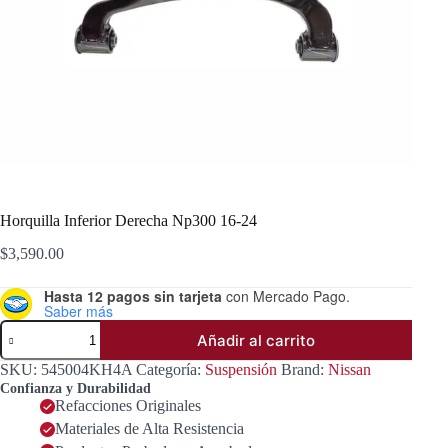
Horquilla Inferior Derecha Np300 16-24
$
3,590.00
Hasta 12 pagos sin tarjeta
con Mercado Pago.
Saber más
Horquilla
Añadir al carrito
Inferior
Derecha
SKU:
545004KH4A
Categoría:
Suspensión
Brand:
Nissan
Np300
Confianza y Durabilidad
16-
Refacciones Originales
24
Materiales de Alta Resistencia
cantidad