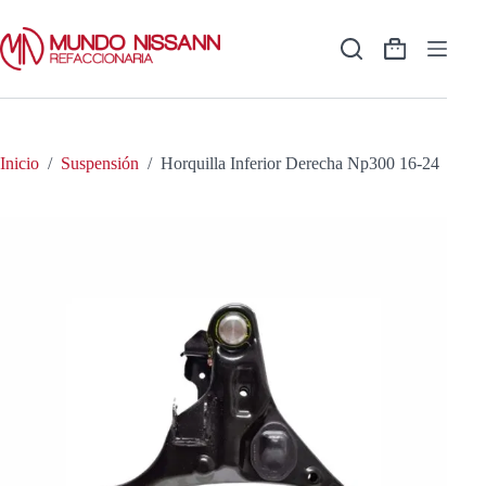
Saltar
al
contenido
Shopping
cart
Inicio
/
Suspensión
/
Horquilla Inferior Derecha Np300 16-24