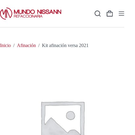
Saltar
al
contenido
Shopping
cart
Inicio
/
Afinación
/
Kit afinación versa 2021