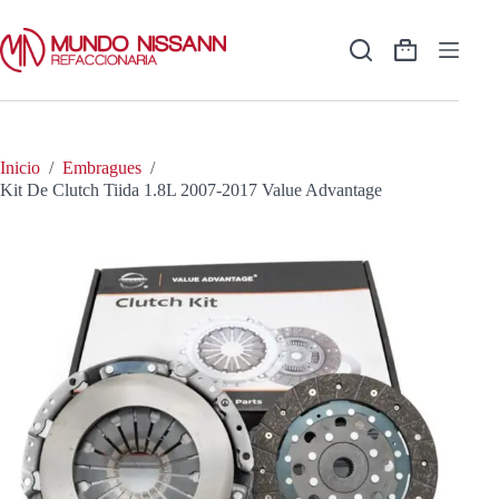
Saltar
al
contenido
Shopping
cart
Inicio
/
Embragues
/
Kit De Clutch Tiida 1.8L 2007-2017 Value Advantage