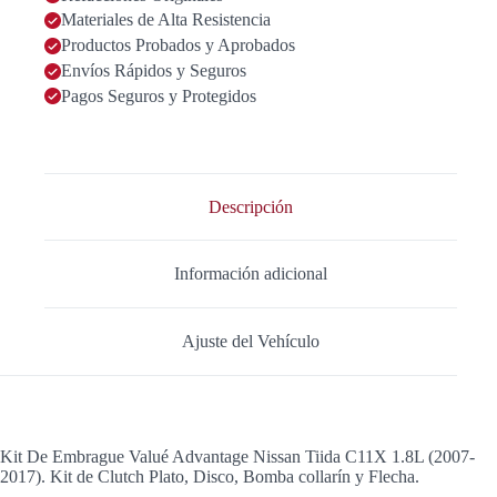
2017
Materiales de Alta Resistencia
Value
Advantage
Productos Probados y Aprobados
cantidad
Envíos Rápidos y Seguros
Pagos Seguros y Protegidos
Descripción
Información adicional
Ajuste del Vehículo
Kit De Embrague Valué Advantage Nissan Tiida C11X 1.8L (2007-
2017). Kit de Clutch Plato, Disco, Bomba collarín y Flecha.