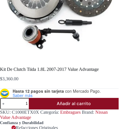
Kit De Clutch Tiida 1.8L 2007-2017 Value Advantage
$
3,360.00
Hasta 12 pagos sin tarjeta
con Mercado Pago.
Saber más
Kit
Añadir al carrito
De
Clutch
SKU:
C1000ETX0X
Categoría:
Embragues
Brand:
Nissan
Tiida
Value Advantage
1.8L
Confianza y Durabilidad
2007-
Refacciones Originales