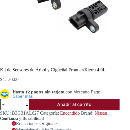
Kit de Sensores de Árbol y Cigüeñal Frontier/Xterra 4.0L
$
4,130.00
Hasta 12 pagos sin tarjeta
con Mercado Pago.
Saber más
Kit
Añadir al carrito
de
Sensores
SKU:
B3G31AL627
Categoría:
Encendido
Brand:
Nissan
de
Confianza y Durabilidad
Árbol
Refacciones Originales
y
Materiales de Alta Resistencia