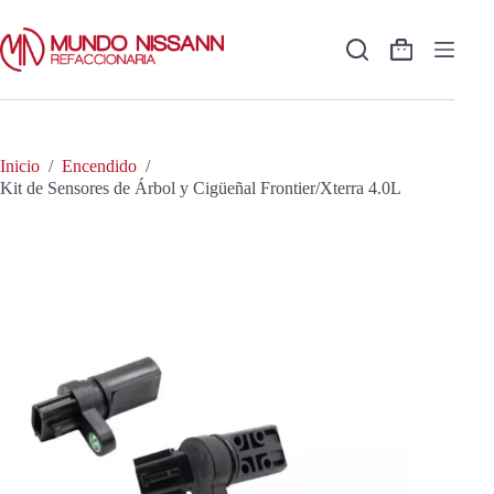
Saltar
al
contenido
Shopping
cart
Inicio
/
Encendido
/
Kit de Sensores de Árbol y Cigüeñal Frontier/Xterra 4.0L