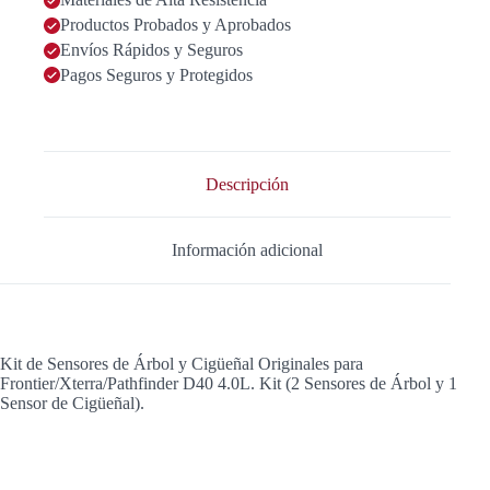
Cigüeñal
Frontier/Xterra
Productos Probados y Aprobados
4.0L
Envíos Rápidos y Seguros
cantidad
Pagos Seguros y Protegidos
Descripción
Información adicional
Kit de Sensores de Árbol y Cigüeñal Originales para
Frontier/Xterra/Pathfinder D40 4.0L. Kit (2 Sensores de Árbol y 1
Sensor de Cigüeñal).