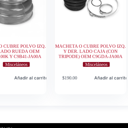
 CUBRE POLVO IZQ.
MACHETA O CUBRE POLVO IZQ.
 LADO RUEDA OEM
Y DER. LADO CAJA (CON
00K Y C9B41-JA00A
TRIPODE) OEM C9GDA-JA00A
Misceláneos
Misceláneos
Añadir al carrito
Añadir al carrit
$
190.00