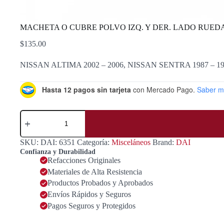
MACHETA O CUBRE POLVO IZQ. Y DER. LADO RUEDA
$
135.00
NISSAN ALTIMA 2002 – 2006, NISSAN SENTRA 1987 – 1
Hasta 12 pagos sin tarjeta
con Mercado Pago.
Saber m
MACHETA
O
CUBRE
POLVO
SKU:
DAI: 6351
Categoría:
Misceláneos
Brand:
DAI
IZQ.
Confianza y Durabilidad
Y
Refacciones Originales
DER.
Materiales de Alta Resistencia
LADO
RUEDA
Productos Probados y Aprobados
NISSAN
Envíos Rápidos y Seguros
SENTRA,
Pagos Seguros y Protegidos
ALTIMA
cantidad