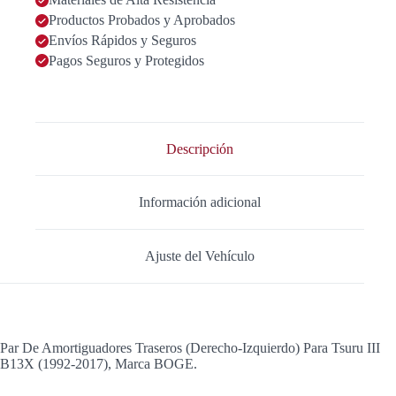
BOGE
cantidad
Productos Probados y Aprobados
Envíos Rápidos y Seguros
Pagos Seguros y Protegidos
Descripción
Información adicional
Ajuste del Vehículo
Par De Amortiguadores Traseros (Derecho-Izquierdo) Para Tsuru III
B13X (1992-2017), Marca BOGE.