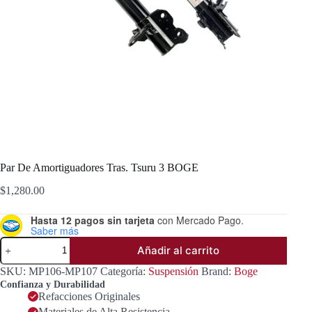
Par De Amortiguadores Tras. Tsuru 3 BOGE
$
1,280.00
Hasta 12 pagos sin tarjeta
con Mercado Pago.
Saber más
Par
Añadir al carrito
De
Amortiguadores
SKU:
MP106-MP107
Categoría:
Suspensión
Brand:
Boge
Tras.
Confianza y Durabilidad
Tsuru
Refacciones Originales
3
Materiales de Alta Resistencia