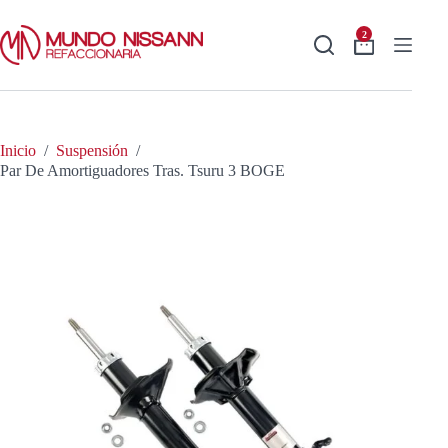
Saltar
al
2
contenido
Shopping
cart
Inicio
/
Suspensión
/
Par De Amortiguadores Tras. Tsuru 3 BOGE