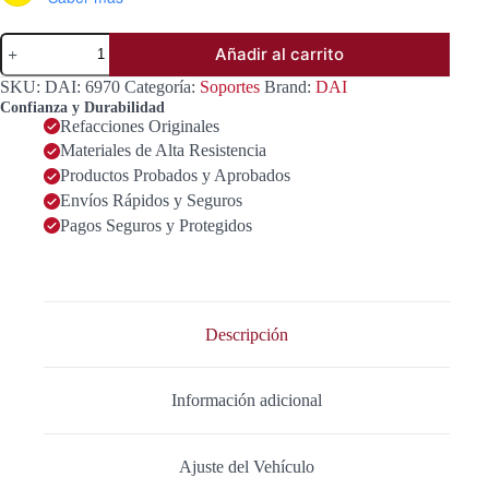
SOPORTE
Añadir al carrito
PARA
MOTOR
SKU:
DAI: 6970
Categoría:
Soportes
Brand:
DAI
DERECHO
Confianza y Durabilidad
OEM
Refacciones Originales
11210-
Materiales de Alta Resistencia
0M600
cantidad
Productos Probados y Aprobados
Envíos Rápidos y Seguros
Pagos Seguros y Protegidos
Descripción
Información adicional
Ajuste del Vehículo