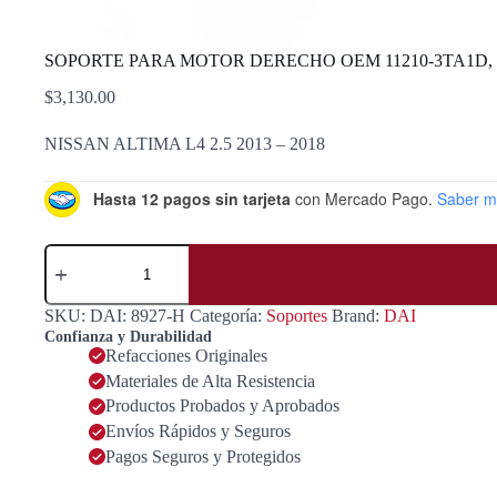
SOPORTE PARA MOTOR DERECHO OEM 11210-3TA1D, 1121
$
3,130.00
NISSAN ALTIMA L4 2.5 2013 – 2018
Hasta 12 pagos sin tarjeta
con Mercado Pago.
Saber m
SOPORTE
PARA
MOTOR
DERECHO
SKU:
DAI: 8927-H
Categoría:
Soportes
Brand:
DAI
OEM
Confianza y Durabilidad
11210-
Refacciones Originales
3TA1D,
Materiales de Alta Resistencia
11210-
3TA0A,
Productos Probados y Aprobados
11210-
Envíos Rápidos y Seguros
3TA0B,
Pagos Seguros y Protegidos
11210-
3TA0C,
11210-