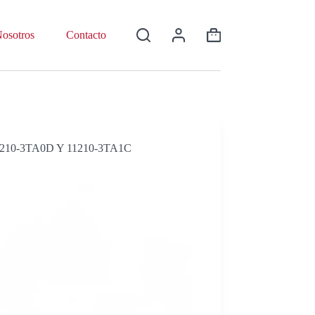
osotros
Contacto
Shopping
cart
210-3TA0D Y 11210-3TA1C