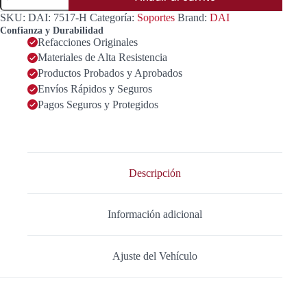
MOTOR
SKU:
DAI: 7517-H
Categoría:
Soportes
Brand:
DAI
DERECHO
Confianza y Durabilidad
OEM
Refacciones Originales
11210-
Materiales de Alta Resistencia
JA000
cantidad
Productos Probados y Aprobados
Envíos Rápidos y Seguros
Pagos Seguros y Protegidos
Descripción
Información adicional
Ajuste del Vehículo