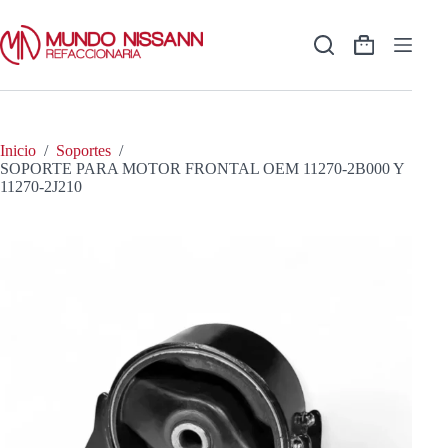
Saltar
al
contenido
Shopping
cart
Inicio
/
Soportes
/
SOPORTE PARA MOTOR FRONTAL OEM 11270-2B000 Y
11270-2J210