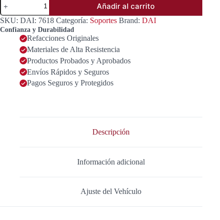
Añadir al carrito
PARA
MOTOR
SKU:
DAI: 7618
Categoría:
Soportes
Brand:
DAI
FRONTAL
Confianza y Durabilidad
OEM
Refacciones Originales
11270-
Materiales de Alta Resistencia
2B000
Y
Productos Probados y Aprobados
11270-
Envíos Rápidos y Seguros
2J210
Pagos Seguros y Protegidos
cantidad
Descripción
Información adicional
Ajuste del Vehículo