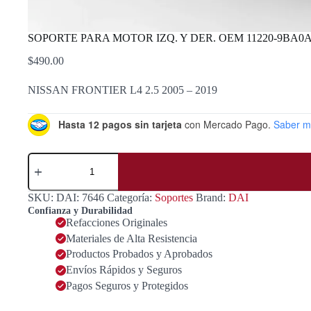
SOPORTE PARA MOTOR IZQ. Y DER. OEM 11220-9BA0A
$
490.00
NISSAN FRONTIER L4 2.5 2005 – 2019
Hasta 12 pagos sin tarjeta
con Mercado Pago.
Saber m
SOPORTE
PARA
MOTOR
IZQ.
SKU:
DAI: 7646
Categoría:
Soportes
Brand:
DAI
Y
Confianza y Durabilidad
DER.
Refacciones Originales
OEM
Materiales de Alta Resistencia
11220-
9BA0A
Productos Probados y Aprobados
Y
Envíos Rápidos y Seguros
11220-
Pagos Seguros y Protegidos
EA00A
cantidad