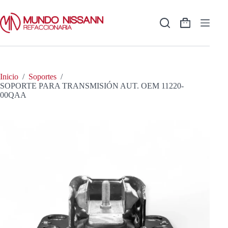
Saltar
al
contenido
Shopping
cart
Inicio
/
Soportes
/
SOPORTE PARA TRANSMISIÓN AUT. OEM 11220-
00QAA