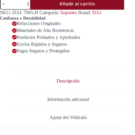
Añadir al carrito
PARA
TRANSMISIÓN
SKU:
DAI: 7005-H
Categoría:
Soportes
Brand:
DAI
AUT.
Confianza y Durabilidad
OEM
Refacciones Originales
11220-
Materiales de Alta Resistencia
00QAA
cantidad
Productos Probados y Aprobados
Envíos Rápidos y Seguros
Pagos Seguros y Protegidos
Descripción
Información adicional
Ajuste del Vehículo