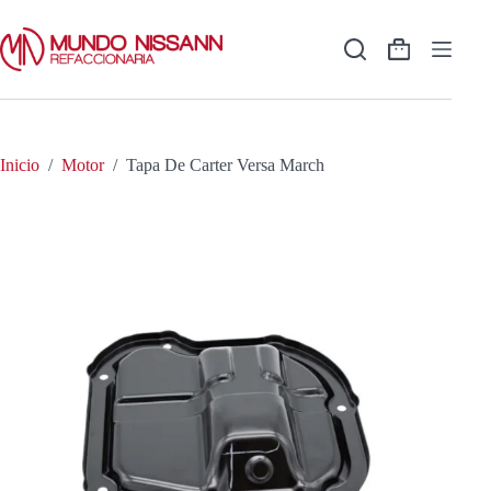
Saltar
al
contenido
Shopping
cart
Inicio
/
Motor
/
Tapa De Carter Versa March