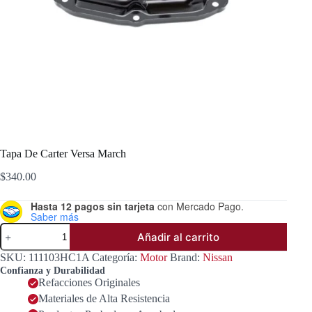
Tapa De Carter Versa March
$
340.00
Hasta 12 pagos sin tarjeta
con Mercado Pago.
Saber más
Tapa
Añadir al carrito
De
Carter
SKU:
111103HC1A
Categoría:
Motor
Brand:
Nissan
Versa
Confianza y Durabilidad
March
Refacciones Originales
cantidad
Materiales de Alta Resistencia