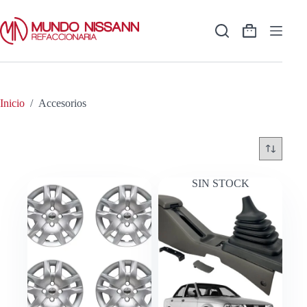
Saltar
al
contenido
Shopping
cart
Inicio
/
Accesorios
SIN STOCK