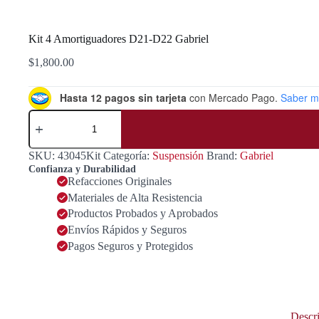
Kit 4 Amortiguadores D21-D22 Gabriel
$
1,800.00
Hasta 12 pagos sin tarjeta
con Mercado Pago.
Saber m
Kit
4
Amortiguadores
D21-
SKU:
43045Kit
Categoría:
Suspensión
Brand:
Gabriel
D22
Confianza y Durabilidad
Gabriel
Refacciones Originales
cantidad
Materiales de Alta Resistencia
Productos Probados y Aprobados
Envíos Rápidos y Seguros
Pagos Seguros y Protegidos
Descr