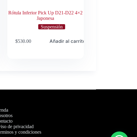
Rótula Inferior Pick Up D21-D22 4×2
Japonesa
Suspensión
o
Añadir al carrito
$
530.00
enda
sotros
ntacto
iso de privacidad
rminos y condiciones