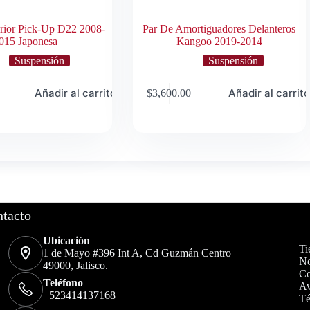
rior Pick-Up D22 2008-
Par De Amortiguadores Delanteros
015 Japonesa
Kangoo 2019-2014
Suspensión
Suspensión
Añadir al carrito
Añadir al carrit
$
3,600.00
tacto
Ubicación
Ti
1 de Mayo #396 Int A, Cd Guzmán Centro
No
49000, Jalisco.
Co
Teléfono
Av
+523414137168
Té