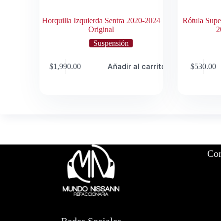
Horquilla Izquierda Sentra 2020-2024
Rótula Supe
Original
2
Suspensión
Añadir al carrito
$
1,990.00
$
530.00
Con