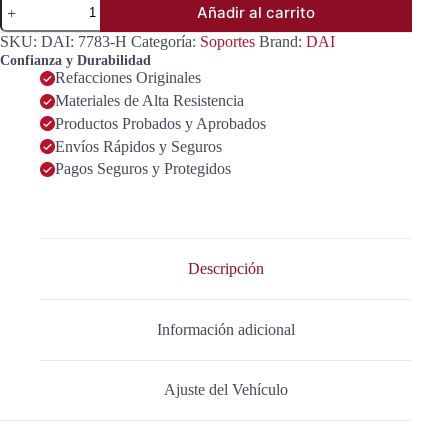
Añadir al carrito
PARA
MOTOR
SKU:
DAI: 7783-H
Categoría:
Soportes
Brand:
DAI
DERECHO
Confianza y Durabilidad
(16
Refacciones Originales
VALVULAS)
Materiales de Alta Resistencia
OEM
6001549202
Productos Probados y Aprobados
cantidad
Envíos Rápidos y Seguros
Pagos Seguros y Protegidos
Descripción
Información adicional
Ajuste del Vehículo