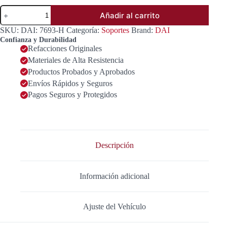
SOPORTE
Añadir al carrito
PARA
MOTOR
SKU:
DAI: 7693-H
Categoría:
Soportes
Brand:
DAI
DERECHO
Confianza y Durabilidad
SUPERIOR
Refacciones Originales
OEM
Materiales de Alta Resistencia
11350JY20A
cantidad
Productos Probados y Aprobados
Envíos Rápidos y Seguros
Pagos Seguros y Protegidos
Descripción
Información adicional
Ajuste del Vehículo