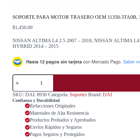
SOPORTE PARA MOTOR TRASERO OEM 11350-3TA0B, 11
$
1,450.00
NISSAN ALTIMA L4 2.5 2007 – 2018, NISSAN ALTIMA L4 
HYBRID 2014 – 2015
Hasta 12 pagos sin tarjeta
con Mercado Pago.
Saber m
SOPORTE
PARA
MOTOR
TRASERO
SKU:
DAI: 8930
Categoría:
Soportes
Brand:
DAI
OEM
Confianza y Durabilidad
11350-
Refacciones Originales
3TA0B,
Materiales de Alta Resistencia
11350-
3TA0A
Productos Probados y Aprobados
Y
Envíos Rápidos y Seguros
11350-
Pagos Seguros y Protegidos
ZX60A