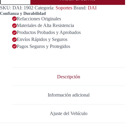
MOTOR
SKU:
DAI: 1902
Categoría:
Soportes
Brand:
DAI
TRASERO
Confianza y Durabilidad
OEM
Refacciones Originales
11360-
Materiales de Alta Resistencia
02Y00
cantidad
Productos Probados y Aprobados
Envíos Rápidos y Seguros
Pagos Seguros y Protegidos
Descripción
Información adicional
Ajuste del Vehículo