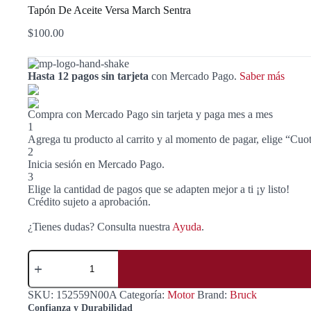
Tapón De Aceite Versa March Sentra
$
100.00
Hasta 12 pagos sin tarjeta
con Mercado Pago.
Saber más
Compra con Mercado Pago sin tarjeta y paga mes a mes
1
Agrega tu producto al carrito y al momento de pagar, elige “Cuot
2
Inicia sesión en Mercado Pago.
3
Elige la cantidad de pagos que se adapten mejor a ti ¡y listo!
Crédito sujeto a aprobación.
¿Tienes dudas? Consulta nuestra
Ayuda
.
Tapón
De
Aceite
Versa
SKU:
152559N00A
Categoría:
Motor
Brand:
Bruck
March
Confianza y Durabilidad